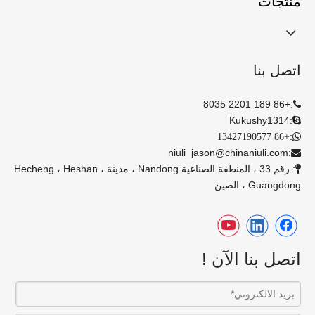
منتجات
اتصل بنا
+86 189 2201 8035
:

Kukushy1314
:

:
+86 13427190577

niuli_jason@chinaniuli.com
:

: رقم 33 ، المنطقة الصناعية Nandong ، مدينة Hecheng ، Heshan ،

Guangdong ، الصين
اتصل بنا الآن !