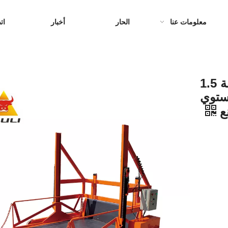
معلومات عنا
الحار
أخبار
ات
NIULI الساخن بيع 1500kgs سعة 1.5
ستوي
نع